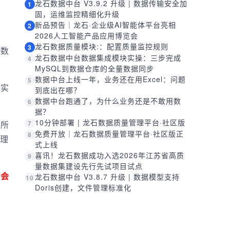
龙石数据中台 V3.9.2 升级 | 数据传输安全加
1
固，运维监控精细化升级
新品预告｜龙石·企业级AI智能体平台亮相
2
2026人工智能产品应用博览会
龙石数据质量模块:：配置质量监控规则
3
量数
龙石数据中台数据集成模块实操：三步完成
4
MySQL到数据仓库的全量数据同步
数据中台上线一年，业务还在用Excel：问题
5
事实
到底出在哪？
数据中台跑通了，为什么业务还是不敢用数
6
据？
10分钟部署 | 龙石数据质量管理平台·社区版
7
其所
免费开放｜龙石数据质量管理平台·社区版正
8
理
式上线
喜讯！龙石数据成功入选2026年江苏省高质
9
量数据集建设先行先试项目试点
将会
龙石数据中台 V3.8.7 升级 | 数据模型支持
10
Doris创建，文件管理标准化