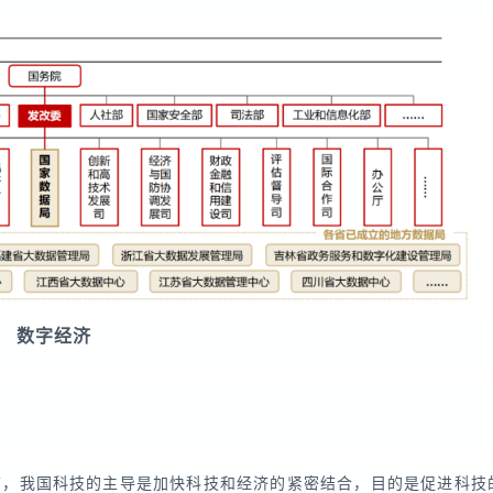
数字经济
前，我国科技的主导是加快科技和经济的紧密结合，目的是促进科技