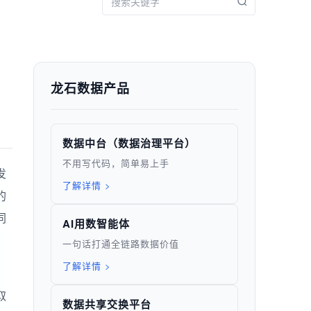
龙石数据产品
数据中台（数据治理平台）
不用写代码，简单易上手
发
了解详情 >
的
同
AI用数智能体
一句话打通全链路数据价值
了解详情 >
取
数据共享交换平台