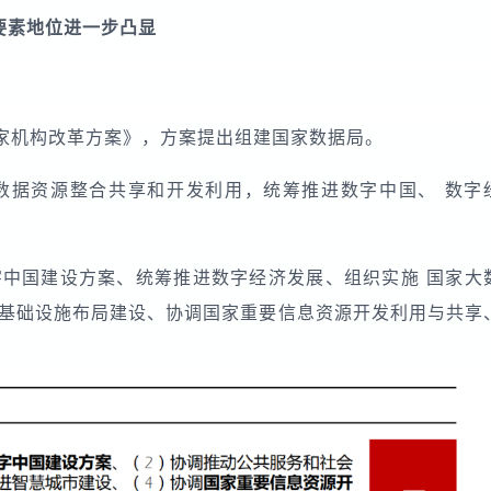
要素地位进一步凸显
国家机构改革方案》，方案提出组建国家数据局。
数据资源整合共享和开发利用，统筹推进数字中国、 数字
字中国建设方案、统筹推进数字经济发展、组织实施 国家大
基础设施布局建设、协调国家重要信息资源开发利用与共享