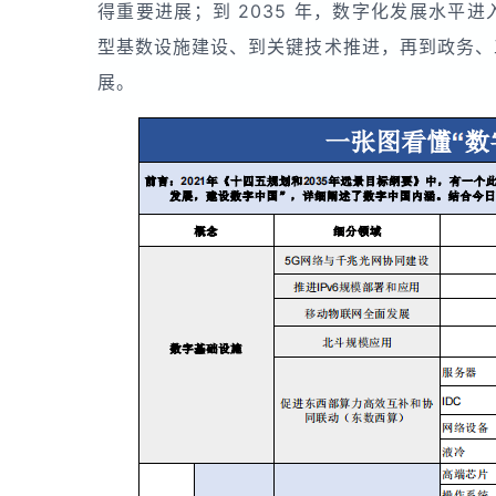
得重要进展；到 2035 年，数字化发展水平
型基数设施建设、到关键技术推进，再到政务、
展。