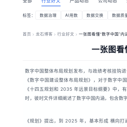
全部
行业好文
产品动态
公司动态
标签：
数据治理
AI用数
数据交换
数据质
首页
龙石博客
行业好文
一张图看懂“数字中国”内
>
>
>
一张图看
数字中国整体布局规划发布，与政绩考核挂钩进
《数字中国建设整体布局规划》，对于数字中国这一
《十四五规划和 2035 年远景目标纲要》中
时，彼时文件详细阐述了数字中国内涵，包含数
《规划》提出，到 2025 年，基本形成 横