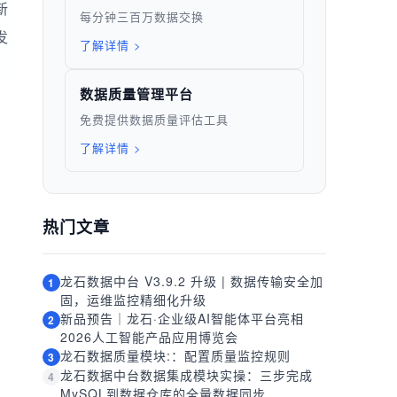
新
每分钟三百万数据交换
发
了解详情 >
数据质量管理平台
免费提供数据质量评估工具
了解详情 >
热门文章
龙石数据中台 V3.9.2 升级 | 数据传输安全加
1
固，运维监控精细化升级
新品预告｜龙石·企业级AI智能体平台亮相
2
2026人工智能产品应用博览会
龙石数据质量模块:：配置质量监控规则
3
龙石数据中台数据集成模块实操：三步完成
4
MySQL到数据仓库的全量数据同步