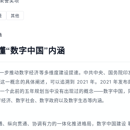
荣誉奖项
量
其他
涵
懂“数字中国”内涵
一步推动数字经济等多维度建设提速。中共中央、国务院印
概念的具体阐述，可以追溯到 2021 年。2021 年发布
，有一个此前的五年规划当中没有出现过的概念——数字中国，
字经济、数字社会、数字政府以及数字生态等内涵。
向打通、纵向贯通、协调有力的一体化推进格局，数字中国建设 