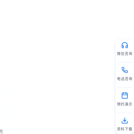
微信咨询
电话咨询
预约演示
资料下载
的