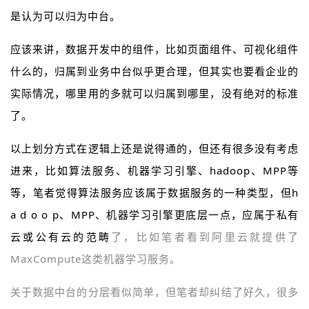
是认为可以归为中台。
应该来讲，数据开发中的组件，比如页面组件、可视化组件
什么的，归属到业务中台似乎更合理，但其实也要看企业的
实际情况，哪里用的多就可以归属到哪里，没有绝对的标准
了。
以上划分方式在逻辑上还是说得通的，但还有很多没有考虑
进来，比如算法服务、机器学习引擎、hadoop、MPP等
等，笔者觉得算法服务应该属于数据服务的一种类型，但h
a d o o p、MPP、机器学习引擎更底层一点，应属于私有
云或公有云的范畴
了，比如笔者看到阿里云就提供了
MaxCompute这类机器学习服务。
关于数据中台的分层看似简单，但笔者却纠结了好久，很多