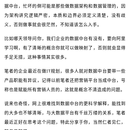
据中台，忙坏的倒可能是那些做数据架构和数据管理的，因
为架构讲究逻辑严密，本质和边界必须定义清楚，没有歧
义，否则做事就会很茫然，不知道该怎么入手。
比如哪天领导问你，我们企业的数据中台有没有，要向阿里
学习啊，有了清晰的概念你就可以做映射了，否则就会显得
手足无措，这种事情其实很多。
笔者的企业最近在做IT规划，很多人就对数据中台要带一些
产品职能有异议，记得以前笔者还把营销平台当成中台，号
称也是赋能所有营销人员的，这就是概念不清造成的问题。
说来也奇怪，网上很难找到数据中台的更科学解释，能找到
的大多也不够清晰，与大数据平台有千丝万缕的关系，笔者
最近正好在思考这个问题，特此分享于你，当然仁者见仁，