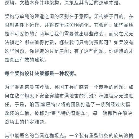
逻辑。文档本身并非架构，决策及其背后的逻辑才是。
架构与单纯的建造之间的区别在于意图。架构始于目的，在
限制条件下运作，并将权衡取舍明确化。它会问：哪些品质
是不可妥协的？两年后我们需要做出哪些改变，而现在又无
法锁定？哪些值得付费，哪些我们只需消费即可？如果没有
这些问题，你建造的只是房间；有了这些问题，你建造的才
是真正有效的建筑。
每个架构设计决策都是一种权衡。
为了准备诺曼底登陆，英国工兵面临着一个棘手的问题：如
何在敌军炮火下安全穿越布满地雷的海滩？标准坦克无法胜
任。于是，珀西·霍巴特少将的团队打造了一系列经过大幅
改装的车辆，被称为“霍巴特的奇葩车”，每一辆都旨在解决
战场上的特定难题。
其中最著名的当属连枷坦克。一个装有重型链条的旋转滚筒