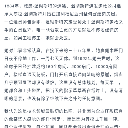
1884年，威廉·温彻斯特的遗孀、温彻斯特连发步枪公司继
承人莎拉·温彻斯特开始在加利福尼亚州圣何塞建造房屋。
一位通灵师告诉她，温彻斯特家族受到死于温彻斯特步枪之
手的亡灵诅咒，唯一能驱散亡灵的方法就是不停地建造房
屋。如果工程停工，她就会死去。
她对此事非常认真。在接下来的三十八年里，她雇佣木匠们
日夜不停地工作，一周七天无休。到1922年她去世时，这
座房子已经扩建成约160个房间、2000扇门、10000扇窗
户，楼梯直通天花板，门打开后直接通向陡峭的悬崖，烟囱
几乎顶到屋顶却没有壁炉。这里没有总体规划。每天早上，
她都会和工头碰面，把当天的指示草草画在纸片上。没有清
晰的愿景，也没有除了继续下去之外的任何意图。
我认为这是技术领域最贴切的比喻。并非因为企业IT系统真
的像某些人感觉的那样“闹鬼”，而是因为其模式千篇一律。
每个迭代周期、每个项目，团队都会做出看似合理的决策：