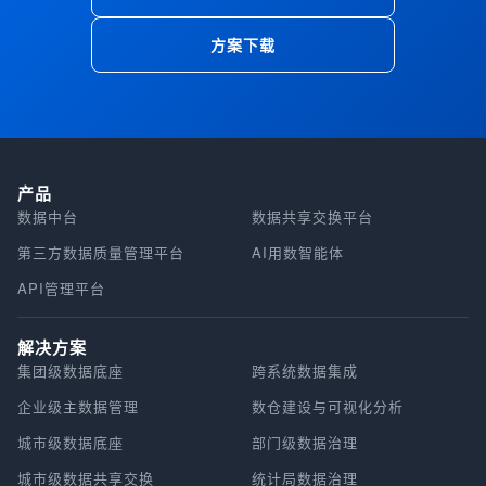
广。工具稳定后，业务人员数据分析时间可减少 80%
工智能的“智商”水平，这是其最根本的战略定位。国家
从行业差异来看，供需模糊性的程度与行业的“信息化基
构上的能力。 SQL生成 SQL生成是将处理过的自然语
以上，更聚焦业务策略制定，实现 “数据驱动决策”。
数据发展研究院院长胡坚波明确指出：“高质量数据集是
础”“知识壁垒”呈正相关：互联网、金融等信息化程度
言意图和映射到数据库元素的信息转换为合法的SQL查
方案下载
人工智能真正的‘护城河’”。技术验证亦进行了证明，纽
高、业务流程相对标准化的行业，供需双方对AI的认知
询的过程。生成的SQL不仅需要语法正确，而且在语义
约大学研究发现，医学数据中含 0.001% 错误即会导致
更清晰，模糊性较低；而制造业、医疗、教育等信息化
上准确地代表原始的用户需求。挑战在于生成的SQL需
模型输出致命误判，而 DeepSeek-R1 模型证明高质量
起步晚、业务流程复杂、知识壁垒高的行业，需求更难
要处理不同的查询形式和复杂度，包括聚合、嵌套查
推理数据可使参数量效率提升 300%。此类数据犹如“智
具象化、技术更难适配，供需模糊性也更为突出。这种
询、连接等功能。此外，生成的SQL必须满足高性能、
能燃料”，通过精准的特征供给驱动模型认知跃升，“数
差异并非技术可行性问题，而是供需双方的认知协同、
合规性和安全性问题。 核心挑战 语法正确 数据库架构
据集质量决定人工智能智商上限”，奠定其在技术生态中
能力协同程度不同所致。 供需双模糊的深层成因：多因
本身的复杂性和庞大体量的数据对NL2SQL构成了明显
的基石地位。 驱动数字经济发展的核心引擎 高质量数
产品
素交织的系统性矛盾 供需双模糊并非单一因素导致的问
的挑战，比如数据库语法的多元性、表之间的关系复杂
据集通过构建“数据—算力—模型”的融合生态，催化出
数据中台
数据共享交换平台
题，而是技术演进规律、产业发展特征、组织能力建
性、列名的相似性、以及大数据量的不完整性。 语义正
显著的 GDP 增长乘数效应。国家数据局实施的《“数据
设、生态体系构建等多维度矛盾交织的结果，其核心是
确 自然语言可能因歧义和不明确性而含有不确定性，例
第三方数据质量管理平台
AI用数智能体
要素 ×”三年行动计划（2024—2026 年）》将数据集
“AI技术的突破性”与“产业体系的惯性”之间的冲突。 1
如词义歧义、句法歧义、信息不足和用户错误。与此同
定位为“产业数字化转型升级的加速器”。这种引擎效应
API管理平台
技术迭代与产业进化的节奏失衡 AI技术的迭代呈现“指
时，当实际应用到业务场景时，不同团队对同一术语的
建立在数据资产化的创新机制上，主要包括：第一，短
数级”特征：大模型的参数规模、算法的推理效率持续突
定义也可能不同。比如“成交”可能意味着产生订单，也
期价值释放。央企开放的 30 个行业数据集催生千亿级
破，新的技术方向不断涌现，技术边界快速扩张。而产
可能意味着必须支付。 效果稳定 NL2SQL与编程语言
解决方案
交易市场，其中金融风控数据集使银行不良贷款识别率
业需求的进化遵循“渐进式”逻辑：产业的业务流程、设
不同，因为输入的NL和输出的SQL查询之间通常存在一
集团级数据底座
跨系统数据集成
提升 29%，直接拉动信贷资产质量优化。第二，长期生
备体系、组织模式是长期积累形成的，其变革需考虑成
对多的映射。即使是完全一样的问题，也可能输出各种
态共建。深城交主导建设的交通行业多模态数据集支撑
本、风险、人员接受度等多重因素，难以随技术迭代同
企业级主数据管理
数仓建设与可视化分析
不同的SQL结果。 ▐ 2.2 发展历史 基于规则的方法 早
多个大模型训练，有效带动智能网联、低空经济等新产
步调整。这种“快技术”与“慢产业”的节奏差，导致技术
期研究主要集中在使用预定义规则或语义解析器来理解
业孵化。 中国信息通信研究院副院长魏亮的“石油炼化”
城市级数据底座
部门级数据治理
供给始终领先于产业需求的消化能力——当技术方推出
自然语言查询并将其转换为SQL查询。 基于神经网络的
理论深刻阐释其经济逻辑“原始数据需炼化成高质量数据
新一代解决方案时，产业方可能仍在消化上一代技术的
方法 为了解决基于规则的方法的局限性，研究者开始利
城市级数据共享交换
统计局数据治理