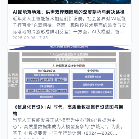
系统响应耗时不足 3 秒，便生成结构化结果：不仅清晰
际情况是，企业引入 AI 问数后，很难说清它到底创造
展示各区域、各产品的销售额与同比增幅数据，同步输
了多少价值：财务依旧用 Excel 做核算，因为 AI 问数
AI赋能落地难：供需双模糊困境的深度剖析与解决路径
出可视化柱状对比图，还附带关键业务洞察 ——“A 产
导出的数据还得手动调整；运营分析指标，还是会因为
近年来人工智能技术加速创新发展，社会各界对“AI赋能
品在西南区域同比增长 23%，为当期增长最快的细分板
部门口径不一产生争议，AI 问数没能统一标准；原本期
千行百业”充满期待。然而，现阶段技术层面的热度与实
块”。小李快速核验数据准确性后导出成果，高效完成需
待它能加速决策，结果业务人员还是得反复确认数据准
际落地的冷态形成鲜明反差：一方面，AI大模型、智能
求交付，避免了额外加班。​ 然而，并非所有企业的 AI
确性，决策周期没缩短多少。​在 “降本增效” 成了企业
算法等技术持续迭代，成为产业创新的热门方向；另一
2025-09-08 17:35
智能问数项目均能实现此类价值。据2025年行业报告，
经营核心目标的当下，AI 问数拿不出清晰的价值清单
方面，当技术试图深入制造业、医疗、教育等具体领域
约 65% 的企业在 AI 问数工具部署后，因数据准确性不
—— 比如 “每月减少多少技术支持工时”“帮助业务部门
时，却常陷入“不知需求在哪、不知如何适配”的困境。
足、业务适配性差等问题，未能达到预期效率提升目
多创造多少营收”，老板们自然不愿轻易点头立项，预算
这种“供需双模糊”并非偶然，而是技术革命与产业转型
标。结合实践经验，企业若想让 AI 智能问数真正落地
申请也屡屡卡在 “说不清楚价值” 这一关。​ 03 新技术分
不同步的阶段性产物——技术供给的泛化性与产业需求
见效，需聚焦技术选型、基础准备、落地推广三大核心
流注意力，AI 问数失了 “新鲜感”​ 就像当年 AI 兴起让
的特异性碰撞，传统供需对接逻辑失效，最终形成“需求
环节，规避常见风险。​ 一、技术选型：优先保障准确
数据治理失宠一样，如今生成式 AI、AI Agent 等新技
说不清、供给不对路、匹配无标准”的三重困境。深入剖
性，平衡灵活性与可靠性​ 当前 AI 智能问数领域存在两
术的火热，也分走了老板们对 AI 问数的关注。​相比 AI
析这一困境的本质与成因，探索系统性破局路径，是推
种主流技术路径，其应用效果差异显著，企业需结合业
问数 “只能查数据、做基础分析” 的定位，新技术的故
动AI从“技术概念”走向“产业价值”的关键。 供需双模糊
务需求审慎选择：​ 其一为 Text2SQL 技术路径，依托
事显然更吸引人：“AI 能自动写文案、做设计，直接减
的现实图景：三个维度的核心矛盾 供需双模糊的本质，
AI 模型实时将自然语言转换为 SQL 查询语句，具备需
少人力成本”“AI Agent 能自动处理流程化工作，效率翻
是AI技术与产业需求在“表达-供给-对接”全链条中的认
求响应灵活性高的特点，可处理未预定义的查询场景。
《信息化建设》|AI 时代，高质量数据集建设蓝图与架
几倍”—— 这些说法听起来更 “颠覆性”，也更能让老板
知断层与能力错位，具体呈现为三个维度的核心矛盾。
但实践中存在明显短板：模型易出现 “数据幻觉”，即生
构
们看到 “快速见效” 的可能。 ​而 AI 问数呢？既没有数
1 需求端--“抽象诉求”与“具体落地”的断层 需求端的模
成逻辑看似合理但结果错误的 SQL 语句。例如某企业
当前人工智能发展正从“模型为中心”转向“数据为中
据治理 “数字化基石” 的宏大定位，也没有新技术 “颠覆
糊性，根源在于“需求表达能力”与“技术落地要求”的不
曾出现 “查询近 3 个月销售总额” 却返回 “近 3 年数据”
心”，高质量数据集成为大模型竞争的“护城河”。为此，
业务” 的吸睛亮点，卡在中间成了 “尴尬的存在”。老板
匹配。产业界对AI的需求往往停留在“降本增效”“提升质
的情况，核心原因在于模型对时间维度的语义解析偏
基于《“数据要素 ×”三年行动计划（2024—2026
们的注意力被更前沿的技术吸引，AI 问数自然慢慢淡出
量”等抽象目标，却难以完成从“要什么”到“怎么实现”的
差。此类问题直接影响业务人员对工具的信任度，最终
2025-09-02 17:57