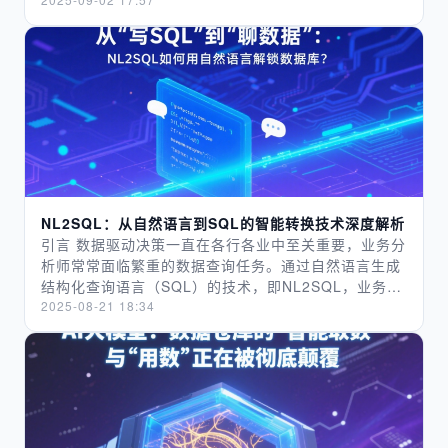
年）》以及《高质量数据集建设指南（征求意见
了优先选项。 ​04 不是 AI 问数没用，是没找对价值打
转化——既无法明确需求对应的技术边界（如“提升生产
导致工具使用率不足 30%。​ 其二为 “知识库 + 自动查
稿）》，笔者系统性地解构行业级高质量数据集的建设
开方式​ 看到这里，或许有人会问：难道 AI 问数对企业
效率”需匹配“实时数据采集”还是“智能调度算法”），也
询” 技术路径，需先完成数据基础建设与知识库搭建：
路径，在 AI 时代具有典型意义。 高质量数据集的建设
来说，真的没价值了吗？其实不然。就像数据治理在 AI
难以界定落地的约束条件（如现有设备是否兼容、业务
将企业分散于各业务系统（如 ERP、CRM）的数据汇
背景 在 AI 产业深度变革的浪潮中，高质量数据集建设
时代依旧重要一样，AI 问数的价值，只是需要换一种更
流程是否需重构）。这种断层的核心原因，在于行业主
聚至数据仓库，通过清洗实现数据标准化；明确数据字
呈现出三大显著特征——需求爆发、政策驱动、技术拐
贴近企业需求的方式来呈现。​ 企业用数的核心痛点，从
体缺乏对AI技术应用边界的认知，同时AI技术的复杂性
段的业务定义（如 “销售额是否包含运费”“区域划分标
点，其发展态势深刻重构着行业格局： 需求爆发 通用
来不是 “不会写 SQL”，而是 “数据用得不顺畅”—— 数
又让“需求具象化”需要跨领域知识（既懂行业业务，又
准为发货地或收货地”）；梳理高频查询需求（如 “月度
大模型向垂直领域的渗透催生了场景化数据资源的井喷
据看不懂、查不准、用不上。AI 问数要做的，不是单纯
懂技术逻辑），而多数行业尚未形成这种跨领域的需求
销售对比”“库存周转分析”），构建标准化查询逻辑知识
式需求。央企加速开放电网调度、核电诊断、金融风控
替代技术人员写查询语句，而是成为 “打通数据到业务
转化能力。此外，需求的动态性进一步加剧模糊性：产
库。该路径下，系统优先匹配知识库响应需求，面对未
等 30 余个行业核心数据集，推动产业数字化从单点探
的桥梁”。​ 比如，通过 “元数据增强” 给数据加 “说明
业需求随市场变化、政策调整持续迭代，而AI技术的研
覆盖的需求，自动触发查询流程，准确率超高；同时建
索迈向系统化升级。这种需求不仅源于技术落地的诉
书”，让业务人员能看懂 “yjje” 是 “应收账款金额”，知
发与落地存在周期，静态的需求描述与动态的产业变化
立人工兜底机制，对查询误差进行修正并补充至知识
求，更来自 C 端用户对智能服务体验的升级期待，如手
道 “销售额” 和 “订单量” 的关联逻辑，解决 “数据看不
难以同步，导致需求与供给始终存在“时差”。 2 供给
NL2SQL：从自然语言到SQL的智能转换技术深度解析
库，实现系统能力持续迭代优化，更符合企业业务稳定
机端大模型通过场景重构实现功能跃迁，使普惠化智能
懂” 的问题；通过 “用数知识库” 收集常见问题，比如
端--“通用技术”与“行业特异性”的错位 供给端的模糊
引言 数据驱动决策一直在各行各业中至关重要，业务分
性需求。​ 二、基础准备：筑牢数据、安全、呈现三重支
服务覆盖数亿用户。市场规模的扩张态势已然明确，即
“每月销售总额怎么算”“地区生产总值包含哪些范围”，
性，源于技术研发的“通用导向”与产业需求的“场景特异
析师常常面临繁重的数据查询任务。通过自然语言生成
撑​ AI 智能问数工具的高效运行，需依托完善的基础支
行业共性数据资源库的构建正驱动千亿级市场形成。 政
让重复查询不用再反复计算，同时根据用户反馈不断优
性”之间的天然张力。当前AI技术供给多聚焦于基础能力
结构化查询语言（SQL）的技术，即NL2SQL，业务分
撑体系，核心涵盖三方面：​ （一）数据质量治理​ 数据
策驱动 国家战略层面对数据要素的系统性部署构成核心
化，解决 “查不准” 的问题；再通过 “图表可视化”，把
建设（如大模型的通用推理、算法的精度优化），研发
析师不再需要掌握复杂的编程技能，便能够轻松访问和
2025-08-21 18:34
准确性与一致性是工具应用的前提。某企业初期部署
驱动力。2017 年国务院印发的《新一代人工智能发展
查询结果变成饼图、折线图，配上通俗的文字解读，让
逻辑偏向“技术可能性”而非“行业必要性”——技术方常
处理数据。这篇文章将探讨如何利用NL2SQL技术来自
时，因财务系统与销售系统的 “客户名称” 字段格式不
规划》开启了政策先导，2020 年《关于构建更加完善
业务人员拿到数据就能直接用在汇报、决策里，解决
以“通用解决方案”推向市场，却忽视不同行业、甚至同
动化处理常见的数据查询任务。 想象一个典型的场景：
统一（如 “XX 科技有限公司” 与 “XX 科技”），导致数
的要素市场化配置体制机制的意见》首次将数据纳入生
“用不上” 的问题。​ 更关键的是，要建立 “兜底机制”
一行业不同场景的差异化需求（如制造业的离散生产与
一位业务分析师需要提供上个月销售额最高的前10个商
据查询出现遗漏，工具使用率不足 50%。后通过两周专
产要素，而国家数据局联合 17部门联合印发的《“数据
—— 万一 AI 问数给出的结果不准，有人工介入排查，
流程生产，对AI的实时性、稳定性要求截然不同）。更
品。如果用传统方法，首先分析师需要知道销售额相关
项数据治理，完成字段标准化与数据校验规则搭建，工
要素 ×”三年行动计划（2024—2026 年）》更标志着
把正确结果反馈给用户，同时更新知识库，避免下次再
关键的是，技术供给的价值评估体系与产业需求脱节：
的基础数据表是哪些，接着得确认销售额的具体口径定
具响应准确率提升至 98%，使用率显著回升。企业需优
政策体系的成熟。中央与地方形成协同推进机制。工信
出错。这样一套组合拳下来，AI 问数才能真正解决 “数
技术方倾向以“算法精度”“模型参数”等技术指标衡量价
义，最后需要按照一定方式编写复杂的SQL查询得到结
先开展数据集成、清洗与标准化工作，确保数据 “可
部 2016 年发布的《大数据产业发展规划（2016—
据用得不顺畅” 的痛点，而不是停留在 “不用写 SQL”