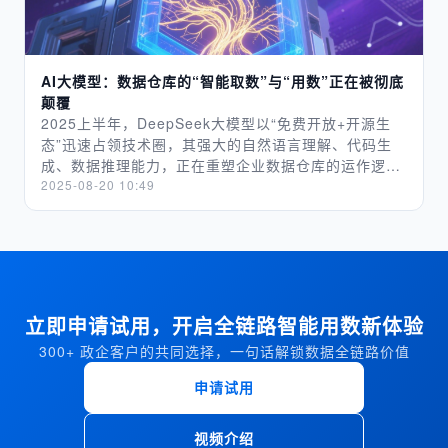
值，而产业方更关注“投资回报率”“与现有系统兼容性”
果。这不仅需要对SQL语言有深刻的理解，还要对指标
用、可信”。​ （二）数据安全管控​ 企业数据涉及商业机
2020 年）》强化产业支撑体系，贵州省以信用体系与
的表面便利上。​ 05 结语：回归业务本质，才是 AI 问
“人员操作门槛”等实际效益指标，这种价值认知的偏
的定义、业务数据来源非常熟悉。 如果将NL2SQL技术
密，需建立精细化权限管控机制。例如按角色划分数据
大数据融合试点推动社会治理创新，浙江省通过构建“城
数的出路​ 其实，不管是数据治理，还是 AI 问数，抑或
差，导致技术供给看似先进，却难以满足产业的真实落
和日常数据分析结合。可以帮助业务分析师显著减少完
访问范围：销售岗位仅可查询负责区域数据，财务岗位
市大脑”实现全域数据资源整合。这种“中央顶层设计—
是当下火热的新技术，企业选择它们的核心逻辑，永远
地要求。此外，技术供给的“超前性”也加剧模糊：部分
成数据分析所需的时间，同时还可以借助NL2SQL纠正
专属财务数据访问权限。某企业曾因权限设置疏漏，导
部委专项落实—地方场景创新”的三级政策框架，为高质
AI大模型：数据仓库的“智能取数”与“用数”正在被彻底
是 “能否解决业务问题”。AI 问数之所以遇冷，不是技
AI技术尚处于实验室验证阶段，离产业级的稳定性、可
发现语法问题减少人为错误，甚至即使没有技术背景的
致新入职员工误查全公司利润数据，引发数据安全风
量数据集建设提供了刚性制度保障。 技术拐点 底层技
颠覆
术不行，而是之前的价值主张偏离了业务本质 —— 只
靠性要求仍有差距，却被过早推向市场，进一步放大“技
用户也能通过自然语言简单地进行复杂的数据查询，提
险，后续通过搭建 RBAC（基于角色的访问控制）模
术的突破性演进正颠覆传统数据建设范式。
2025上半年，DeepSeek大模型以“免费开放+开源生
强调 “技术便利”，没解决 “业务痛点”；只谈 “概念”，没
术能做什么”与“产业需要什么”的错位。 3 匹配端--“传
高运营自助分析查询的效率。 技术背景与发展历程 ▐
型，实现数据权限与岗位职责精准匹配，规避安全隐
Transformer 架构（一种深度学习模型架构）在推动大
态”迅速占领技术圈，其强大的自然语言理解、代码生
算清 “价值”。​ 未来，AI 问数要想重新赢得老板们的认
统机制”与“AI特性”的失效 供需匹配机制的模糊性，本
2.1 问题定义 什么是NL2SQL NL2SQL是"Natural
患。​ （三）结果可视化与解读​ 业务人员对数据的核心
模型性能跃升的同时，也暴露出算力分散、领域数据稀
成、数据推理能力，正在重塑企业数据仓库的运作逻
可，不用去和新技术 “抢风头”，也不用刻意营造 “高大
质是传统对接模式难以适配AI技术的特性。过去产业供
Language to SQL"的缩写，指的是将自然语言查询转
需求是 “可理解、可直接应用”，需强化结果呈现能力：
缺等瓶颈。当前技术演进呈现两大特征，其一是模型效
辑。
2025-08-20 10:49
上” 的定位，而是要扎根业务：帮财务部门减少数据整
需对接多依赖“需求明确-产品开发-批量交付”的线性逻
化为SQL查询语句的技术。它主要用于将用户以自然语
针对销售对比类需求，自动生成柱状图、折线图等可视
率革命，如 DeepSeek-R1 系列验证高质量推理数据可
理时间，帮运营部门统一分析口径，帮业务部门快速拿
辑，而AI赋能的核心是“场景化适配”——需求需在技术
言提出的问题自动转换成能够被数据库系统理解并执行
化图表；针对预警类需求（如库存不足），通过颜色标
提升参数量效率 3 倍，使数据质量取代算力规模成为
到能用的数据分析结果。​ 当 AI 问数能让老板们清晰看
落地过程中逐步明晰，技术也需根据场景反馈持续优
的SQL查询，从而实现从数据库中检索相关信息的目
注（如红色标识低库存产品）突出关键信息；同时附加
“新护城河”；其二是架构自主突破，如高质量数据集建
到 “每月帮公司节省 X 万元成本”“助力业务部门提升
化，这种“动态适配”逻辑与传统静态对接模式完全不
的。 问题拆解 语义理解 自然语言通常具有很高的复杂
简洁业务解读（如 “某产品库存仅满足 5 天销售需求，
设中 95% 国产化率的要求，推动自主芯片 /OS/ 云平
Y% 的决策效率” 时，不用过多推销，它自然会成为企
同。同时，价值评估体系的缺失让匹配失去标准：AI对
性和多义性。语义理解要求系统能够准确地捕捉用户查
建议启动补货流程”）。此类设计可减少业务人员数据二
台的技术适配。这些突破标志着 AI 发展从“模型优先”
业用数的 “刚需工具”。毕竟，对老板们来说，能真正解
产业的价值不仅是效率提升，更包括业务流程重构、商
询的意图，并处理自然语言中的模糊和歧义。这包括理
次加工时间，将数据到决策的链路缩短 60% 以上。​
转向“数据优先”的新阶段。 高质量数据集的战略定位与
决问题、创造价值的技术，永远不会被淘汰。
业模式创新等深层影响，这些价值难以用传统量化指标
立即申请试用，开启全链路智能用数新体验
解自然语言中的上下文、处理指代、识别关键实体和关
三、总结 企业部署 AI 智能问数工具时，易陷入 “全覆
意义 在人工智能技术从实验室走向产业化落地的关键转
衡量，导致供需双方对“匹配效果”缺乏共识。此外，行
系，以及解析复杂的句子结构。 Schema映射 Schema
盖、快推进” 的误区，导致资源分散、推广阻力大。建
300+ 政企客户的共同选择，一句话解锁数据全链路价值
型期，高质量数据集的战略定位已超越基础技术资源范
业知识壁垒进一步阻碍匹配：AI技术方缺乏对产业业务
映射涉及将自然语言查询映射到数据库模式中的具体表
议采用 MVP（最小可行产品）模式，分阶段落地。 AI
畴，升维为国家数字竞争力的核心基础设施。其战略意
流程、痛点的深度理解，产业方也难以判断技术的实际
和列。数据库的模式通常非常结构化，而自然语言查询
申请试用
智能问数是提升数据查询效率的核心工具，企业需避免
义深刻贯穿技术根基、经济引擎与安全壁垒三大维度，
适配性，双方陷入“无法有效对话”的困境，最终导致匹
可能没那么直接地指明这些结构。例如，一个查询可能
“一步到位” 误区：优先选 “知识库 + 自动查询” 路径，
构成了支撑“人工智能 +”国家战略落地的系统性支柱。
配效率低下，甚至出现“错配”（如为低需求场景投入高
使用同义词或间接提及而不是明示的列名或表名。系统
筑牢数据、安全、呈现基础，以 MVP 模式分阶段推
奠定人工智能发展的技术根基 数据集质量直接决定了人
视频介绍
成本AI技术，或为高复杂度场景提供简易解决方案）。
需要具备将自然语言中提到的概念正确映射到数据库结