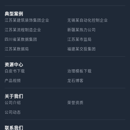
集，才能驱动模型效能转化”，这种“数据炼油厂”角色使
落地难题，供需之间自然形成“时间差”。更关键的是，
用神经网络来解决NL2SQL，例如使用序列到序列模型
其成为新质生产力培育的关键载体。 构筑国家科技安全
AI技术的“通用性”让其应用场景具有无限可能性，而产
或图神经网络。 基于预训练语言模型的方法 随着BERT
的战略屏障 在全球化技术竞争背景下，高质量数据集承
典型案例
业需求的“特异性”要求技术必须聚焦具体场景，这种“泛
和T5等预训练语言模型的出现，基于PLM的NL2SQL方
载着维护科技主权的使命。数据集的国产化率是核心领
江苏某建筑装饰集团企业
无锡某自动化控制企业
在技术”与“特定场景”的天然张力，进一步放大了节奏失
法在多个基准数据集上取得了显著的性能提升。 大型语
域数据管控要求，国务院国资委规划发展局副局长胡武
衡带来的模糊性。 2 技术方与产业方的认知鸿沟 供需
言模型时代 随着LLMs的出现，NL2SQL技术取得了显
江苏某流程制造企业
新疆某热力公司
婕强调：“行业数据集加速汇聚共享是人工智能自主可控
双模糊的核心障碍，是技术方与产业方之间的“双向无
著进展，LLMs具有卓越的语言理解和新出现的能力，
的基础保障”。国家数据局副局长夏冰的论断揭示了其战
四川省某数据集团
江苏某市监局
知”与“语言壁垒”。一方面，AI技术方多出身于计算机、
例如使用提示来执行NL2SQL任务。 关键技术挑战与解
略本质：“数据集的质效提升是人工智能赋能实体经济的
数学等领域，对传统产业的业务流程、核心痛点、操作
决方案 ▐ 3.1 Schema Linking（模式链接） Schema
江苏某数据局
福建某交投集团
催化剂，需构建部际协同机制筑牢安全根基”。在芯片制
习惯缺乏深度理解，往往从技术逻辑出发设计解决方
Linking旨在理解自然语言查询与数据库模式
程受限的现实环境下，高质量数据集已成为中国突破“算
案，而非从产业需求出发；另一方面，产业方对AI技术
（schema）之间的语义关系，以帮助生成准确的SQL
力围城”的核心战略资源。高质量数据集通过“技术根基
的原理、边界、落地条件认知有限，既难以判断技术的
资源中心
查询。 自然语言问题 → 表选择器 → 相关表集合 → 列
—经济引擎—安全壁垒”的三角战略架构，确立了人工智
实际可行性，也无法清晰表达自身需求对应的技术要
白皮书下载
选择器 → 最终SQL 检索模块 用户提问—>含有小样本
治理模板下载
能时代的国家基础设施地位。其战略意义不仅在于推动
求。这种双向无知导致供需对话陷入“鸡同鸭讲”的困
的命名实体识别prompt+LLM—>得到关键词和实体—>
产业实效，更深层的在于构建了中国自主的 AI 发展范
产品视频
龙石博客
境：技术方谈论“模型精度”“推理延迟”，产业方关心“故
根据关键词的语义相似性匹配top k列 | 基于局部敏感哈
式——当算力鸿沟客观存在时，以数据质量优势实现“非
障响应速度”“人员培训成本”，双方使用不同的“专业语
希 (LSH) 和语义相似性的两阶段检索策略检索值—>得
对称超越”。随着《高质量数据集建设指南（征求意见
言”，却缺乏统一的转换逻辑，需求无法精准传递，供给
到最终列和值 表选择器 表选择器的作用是识别哪些表
关于我们
稿）》的落地与国家数据要素市场的培育，这一战略支
也难以有效匹配。更严重的是，这种认知鸿沟会引发“误
与查询最相关，并需要在SQL查询中用到。 表选择器通
公司介绍
荣誉资质
柱将进一步释放“数据 × 产业”的乘数效应，最终支撑中
判”：技术方可能高估产业的技术接受能力，产业方可能
常通过以下几步实现： 自然语言理解：分析用户的查
国在全球人工智能治理中实现从“规则接受者”向“标准制
公司动态
高估AI的实际效果，进一步加剧供需错位。 3 人才结构
询，提取关键实体和操作动词。 Schema 分析：了解
定者”的历史性跨越。 高质量数据集的定义和特征 高质
与产业需求的严重错配 人才是连接技术与产业的关键纽
数据库模式中有哪些表、字段以及它们之间的关系。 语
量数据集的定义 根据全国数据标准化技术委员会发布的
带，而当前AI领域的人才结构，恰恰难以满足供需协同
义匹配：将用户查询的关键部分与数据库的表和字段进
联系我们
《高质量数据集建设指南（征求意见稿）》和国家标准