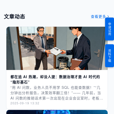
文章动态
查看更多
申请试用
资料下载
都在追 AI 热潮，却没人提：数据治理才是 AI 时代的
“隐形基石”
“用 AI 问数，业务人员不用学 SQL 也能查数据！”“几
分钟出分析报告，决策效率翻三倍！”—— 几年前，当
AI 问数的推销话术第一次出现在企业会议室时，老板们
眼中满是期待，仿佛找到了破解 “用数难” 的金钥匙。
2025-09-19 13:32
可如今，同样的场景再上演，得到的往往是高管们敷衍
的点头，会后便石沉大海。​ 这像极了当初 “数据治理”