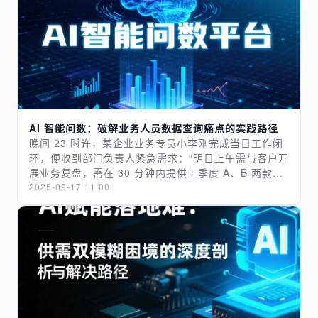
从热捧到遇冷的轨迹。为什么曾经被寄予厚望的 AI 问
数，也渐渐提不起老板们的兴趣？是技术本身不行，还
是企业对它的期待与现实脱了节？我们不妨顺着当初分
析 “数据治理遇冷” 的思路，看看 AI 问数背后的困境与
转机。​ 01 听腻的 “便利” 故事，撑不起真实需求​ “不用
技术人员帮忙，自己就能查数据”“不用等报表，实时出
结果”—— 这些关于 AI 问数的 “便利” 故事，和当年
“数据治理是数字化基石” 的说法如出一辙，听多了便成
AI 智能问数：破解业务人员数据查询痛点的实践路径​
了陈词滥调。​更让老板们失望的是，不少企业花了钱引
晚间 23 时许，某企业业务专员小李刚完成当日工作闭
入 AI 问数系统后，发现现实远不如宣传：业务人员确
环，便收到部门负责人紧急需求：“明日上午需与客户开
实不用写 SQL 了，但 “怎么问才能得到准确结果” 又成
展业务复盘，需在 30 分钟内提供上季度 A、B 两款核
了新难题 —— 问得太笼统，系统答非所问；问得太具
心产品在华南、西南区域的销售额数据及同比增幅，用
2025-09-17 11:00
体，又和写代码一样繁琐；好不容易查到数据，要么格
于汇报材料编制。”​ 接到需求后，小李迅速启动数据查
式混乱看不懂，要么和其他部门的数据对不上，最后还
询流程。在传统工作模式下，此类紧急需求需协调 IT
是得找技术人员兜底。​就像当年企业花大价钱做数据治
部门编写 SQL 语句、从数据库提取数据，再通过
理，结果数据依旧杂乱一样，AI 问数的 “便利” 停留在
Excel 进行格式规整与计算，全流程耗时通常超过 2 小
了口头上，没解决企业真正的用数痛点。老板们听多了
时，加班已成必然。但依托当前企业部署的 AI 智能问
“画饼”，自然对这套说辞没了兴趣。​ 02 算不清的价值
数工具，小李仅在系统对话界面输入需求指令：“汇总上
账，成了立项拦路虎​ 和数据治理面临的 “ROI 迷雾” 一
季度 A、B 产品在华南、西南区域的销售额，计算同比
样，AI 问数也躲不开 “价值量化” 的难题。老板们愿意
变化，以表格及柱状图形式呈现结果”。​ 指令提交后，
花钱，但得知道花出去的钱能带来什么具体回报。​可实