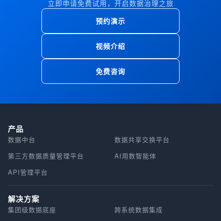
立即申请免费试用，开启数据治理之旅
预约演示
视频介绍
免费咨询
产品
数据中台
数据共享交换平台
第三方数据质量管理平台
AI用数智能体
API管理平台
解决方案
集团级数据底座
跨系统数据集成