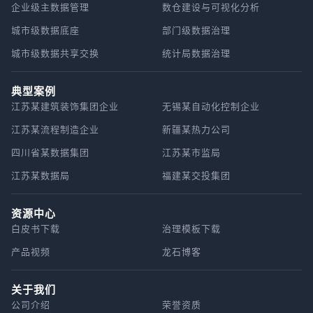
企业级主数据管理
数仓建设与可视化分析
城市级数据底座
部门级数据治理
城市级数据共享交换
统计局数据治理
典型案例
江苏某建筑装饰集团企业
无锡某自动化控制企业
江苏某流程制造企业
新疆某热力公司
四川省某数据集团
江苏某市监局
江苏某数据局
福建某交投集团
资源中心
白皮书下载
治理模板下载
产品视频
龙石博客
关于我们
公司介绍
荣誉资质