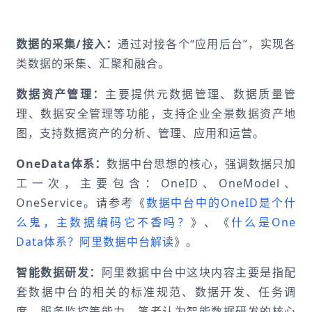
数据的采集/接入：
通过对接各个“应用后台”，实现各
类数据的采集、汇聚和融合。
数据资产管理：
主要提供元数据管理、数据质量管
理、数据安全管理等功能，支持企业全景数据资产地
图，支持数据资产的分析、管理、应用和运营。
OneData体系：
数据中台思想的核心，强调数据只加
工一次，主要包含：OneID、OneModel、
OneService。请参考《
数据中台中的OneID是个什
么鬼，主数据编码它不香吗？
》、《
什么是One
Data体系？阿里数据中台解读
》。
智能数据研发：
阿里数据中台中这块内容主要是指配
套数据中台的相关的标准规范、数据开发、任务调
度、服务监控等能力。笔者认为智能数据研发的核心