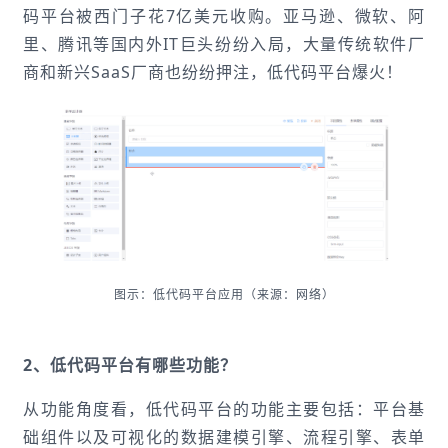
码平台被西门子花7亿美元收购。亚马逊、微软、阿
里、腾讯等国内外IT巨头纷纷入局，大量传统软件厂
商和新兴SaaS厂商也纷纷押注，低代码平台爆火！
图示：低代码平台应用（来源：网络）
2、低代码平台有哪些功能？
从功能角度看，低代码平台的功能主要包括：平台基
础组件以及可视化的数据建模引擎、流程引擎、表单