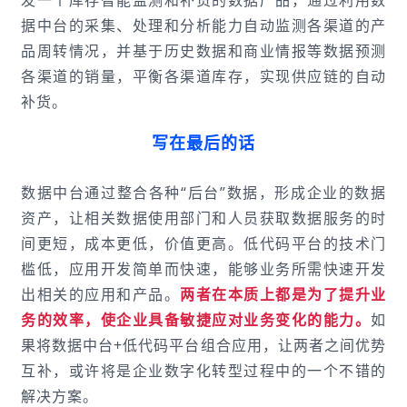
据中台的采集、处理和分析能力自动监测各渠道的产
品周转情况，并基于历史数据和商业情报等数据预测
各渠道的销量，平衡各渠道库存，实现供应链的自动
补货。
写在最后的话
数据中台通过整合各种“后台”数据，形成企业的数据
资产，让相关数据使用部门和人员获取数据服务的时
间更短，成本更低，价值更高。低代码平台的技术门
槛低，应用开发简单而快速，能够业务所需快速开发
出相关的应用和产品。
两者在本质上都是为了提升业
务的效率，使企业具备敏捷应对业务变化的能力。
如
果将数据中台+低代码平台组合应用，让两者之间优势
互补，或许将是企业数字化转型过程中的一个不错的
解决方案。