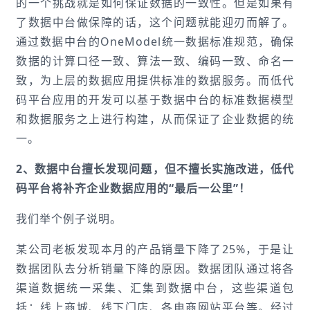
的一个挑战就是如何保证数据的一致性。但是如果有
了数据中台做保障的话，这个问题就能迎刃而解了。
通过数据中台的OneModel统一数据标准规范，确保
数据的计算口径一致、算法一致、编码一致、命名一
致，为上层的数据应用提供标准的数据服务。而低代
码平台应用的开发可以基于数据中台的标准数据模型
和数据服务之上进行构建，从而保证了企业数据的统
一。
2、数据中台擅长发现问题，但不擅长实施改进，低代
码平台将补齐企业数据应用的“最后一公里”！
我们举个例子说明。
某公司老板发现本月的产品销量下降了25%，于是让
数据团队去分析销量下降的原因。数据团队通过将各
渠道数据统一采集、汇集到数据中台，这些渠道包
括：线上商城、线下门店、各电商网站平台等。经过