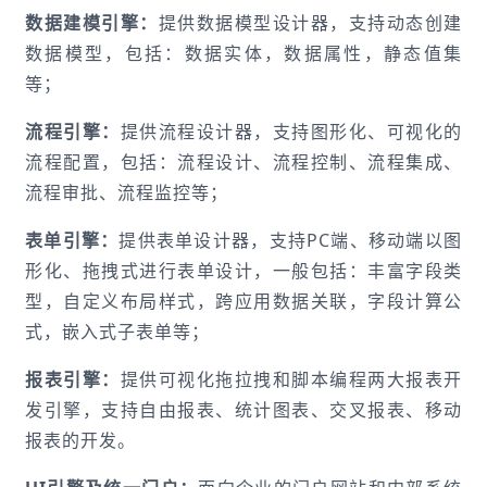
数据建模引擎：
提供数据模型设计器，支持动态创建
数据模型，包括：数据实体，数据属性，静态值集
等；
流程引擎：
提供流程设计器，支持图形化、可视化的
流程配置，包括：流程设计、流程控制、流程集成、
流程审批、流程监控等；
表单引擎：
提供表单设计器，支持PC端、移动端以图
形化、拖拽式进行表单设计，一般包括：丰富字段类
型，自定义布局样式，跨应用数据关联，字段计算公
式，嵌入式子表单等；
报表引擎：
提供可视化拖拉拽和脚本编程两大报表开
发引擎，支持自由报表、统计图表、交叉报表、移动
报表的开发。