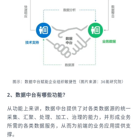
图示：数据中台赋能企业组织敏捷性（图片来源：36氪研究院）
2、数据中台有哪些功能？
从功能上来讲，数据中台提供了对各类数据源的统一
采集、汇聚、处理、加工、治理的能力，并形成业务
所需的各类数据服务，从而为前端的业务应用提供支
撑。