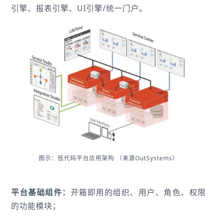
引擎、报表引擎、UI引擎/统一门户。
图示：低代码平台应用架构 （来源OutSystems）
平台基础组件：
开箱即用的组织、用户、角色、权限
的功能模块；