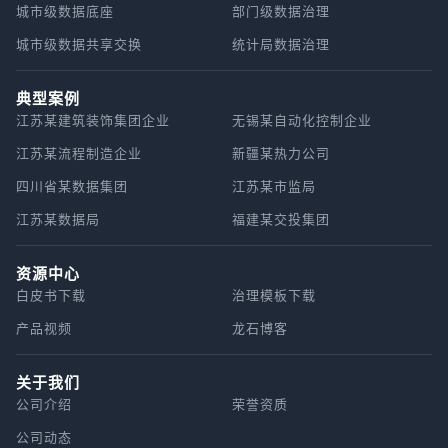
城市级数据底座
部门级数据治理
城市级数据共享交换
统计局数据治理
典型案例
江苏某建筑装饰集团企业
无锡某自动化控制企业
江苏某流程制造企业
新疆某热力公司
四川省某数据集团
江苏某市监局
江苏某数据局
福建某交投集团
资源中心
白皮书下载
治理模板下载
产品视频
龙石博客
关于我们
公司介绍
荣誉资质
公司动态