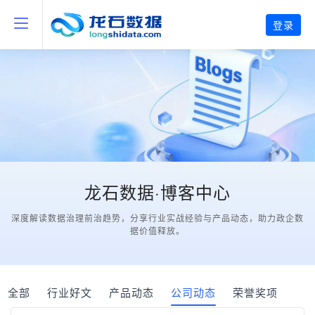
登录
龙石数据·博客中心
深度解读数据治理前治趋势，分享行业实战经验与产品动态，助力政企数
据价值释放。
全部
行业好文
产品动态
公司动态
荣誉奖项