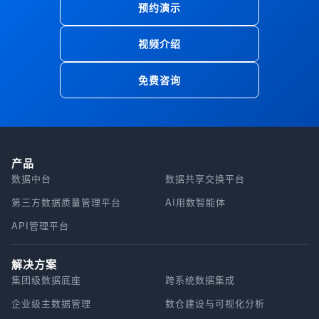
预约演示
视频介绍
免费咨询
产品
数据中台
数据共享交换平台
第三方数据质量管理平台
AI用数智能体
API管理平台
解决方案
集团级数据底座
跨系统数据集成
企业级主数据管理
数仓建设与可视化分析