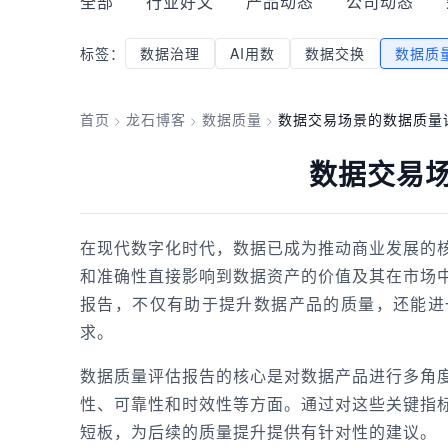
全部
行业好文
产品动态
公司动态
标签：
数据治理
AI用数
数据交换
数据质
首页
龙石博客
数据质量
数据交易场景的数据质量
>
>
>
数据交易
在现代数字化时代，数据已成为推动商业发展的
和准确性直接影响到数据资产的价值及其在市场
报告，不仅有助于提升数据产品的质量，还能进
求。
数据质量评估报告的核心是对数据产品进行多角
性、可靠性和时效性等方面。通过对这些关键指
短板，为后续的质量提升提供有针对性的建议。