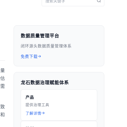
数据质量管理平台
闭环源头数据质量管理体系
免费下载
质量
评估
龙石数据治理赋能体系
化需
产品
提供治理工具
一致
了解详情
题和