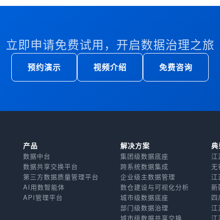
立即申请免费试用，开启数据治理之旅
预约演示
视频介绍
免费咨询
产品
解决方案
典
数据中台
集团级数据底座
江
数据共享交换平台
跨系统数据集成
无
第三方数据质量管理平台
企业级主数据管理
江
AI用数智能体
数仓建设与可视化分析
新
API管理平台
城市级数据底座
四
部门级数据治理
江
城市级数据共享交换
江