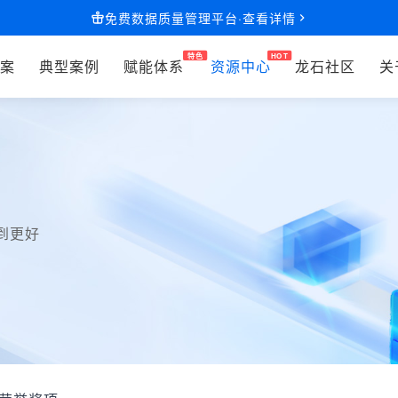
免费数据质量管理平台·查看详情
案
典型案例
赋能体系
资源中心
龙石社区
关
到更好