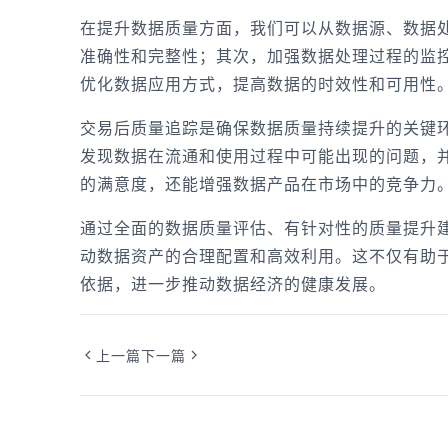
在提升数据质量方面，我们可以从数据源、数据
准确性和完整性；其次，加强数据处理过程的监
优化数据应用方式，提高数据的时效性和可用性
交易后质量追踪是确保数据质量持续提升的关键
发现数据在流通和使用过程中可能出现的问题，
的满意度，还能增强数据产品在市场中的竞争力
通过全面的数据质量评估、有针对性的质量提升
动数据资产的合理配置和高效利用。这不仅有助
依据，进一步推动数据经济的健康发展。
上一篇
下一篇