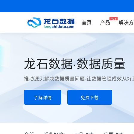
首页
产品
解决方
龙石数据·数据质量
推动源头解决数据质量问题·让数据管理成效从好
了解详情
免费下载