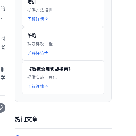
培训
据的
提供方法培训
求，
了解详情
陪跑
及时
指导样板工程
费者
了解详情
，推
《数据治理实战指南》
科学
提供实施工具包
了解详情
热门文章