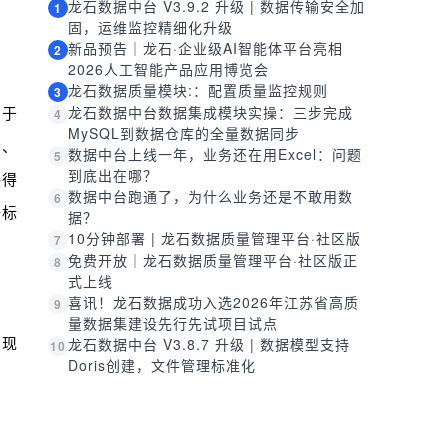
龙石数据中台 V3.9.2 升级 | 数据传输安全加
1
固，运维监控精细化升级
新品预告｜龙石·企业级AI智能体平台亮相
2
2026人工智能产品应用博览会
龙石数据质量模块:：配置质量监控规则
3
龙石数据中台数据集成模块实操：三步完成
用于
4
MySQL到数据仓库的全量数据同步
者、
数据中台上线一年，业务还在用Excel：问题
5
到底出在哪？
够得
数据中台跑通了，为什么业务还是不敢用数
6
据标
据？
10分钟部署 | 龙石数据质量管理平台·社区版
7
免费开放｜龙石数据质量管理平台·社区版正
8
式上线
喜讯！龙石数据成功入选2026年江苏省高质
9
量数据集建设先行先试项目试点
发现
龙石数据中台 V3.8.7 升级 | 数据模型支持
10
Doris创建，文件管理标准化