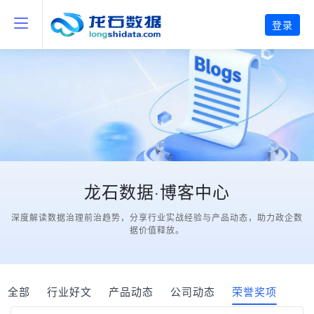
登录
龙石数据·博客中心
深度解读数据治理前治趋势，分享行业实战经验与产品动态，助力政企数
据价值释放。
全部
行业好文
产品动态
公司动态
荣誉奖项