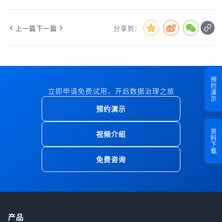
上一篇
下一篇
分享到：
预约演示
立即申请免费试用，开启数据治理之旅
预约演示
资料下载
视频介绍
免费咨询
产品