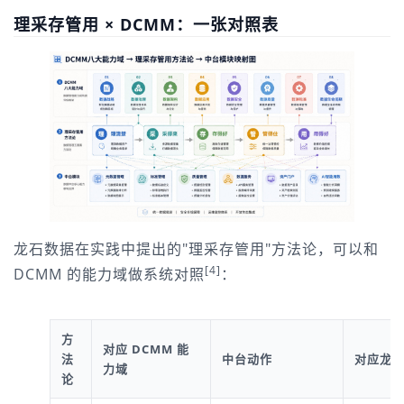
理采存管用 × DCMM：一张对照表
龙石数据在实践中提出的"理采存管用"方法论，可以和 
[4]
DCMM 的能力域做系统对照
：
方
对应 DCMM 能
法
中台动作
对应龙
力域
论