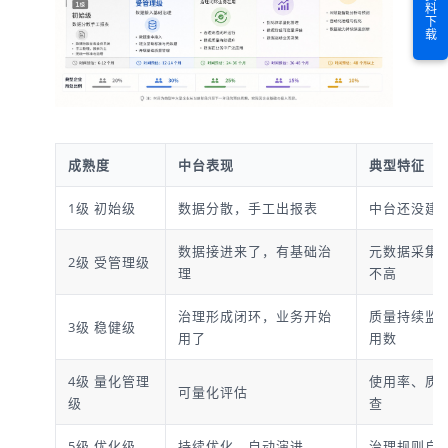
资料下载
成熟度
中台表现
典型特征
1级 初始级
数据分散，手工出报表
中台还没建
数据接进来了，有基础治
元数据采集
2级 受管理级
理
不高
治理形成闭环，业务开始
质量持续监
3级 稳健级
用了
用数
4级 量化管理
使用率、质
可量化评估
级
查
5级 优化级
持续优化、自动演进
治理规则自优