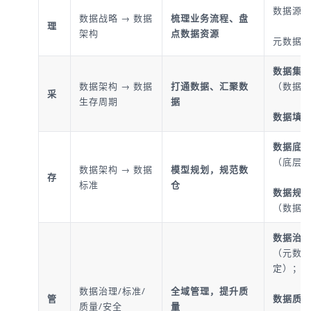
数据源
数据战略 → 数据
梳理业务流程、盘
理
架构
点数据资源
元数据
数据集
数据架构 → 数据
打通数据、汇聚数
（数据
采
生存周期
据
数据填
数据底
（底层
数据架构 → 数据
模型规划，规范数
存
标准
仓
数据规
（数据
数据治
（元数据
定）；
数据治理/标准/
全域管理，提升质
管
数据质
质量/安全
量