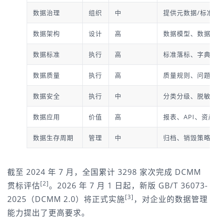
数据治理
组织
中
提供元数据/标准
数据架构
设计
高
数据模型、数据
数据标准
执行
高
标准落标、字典
数据质量
执行
高
质量规则、问题
数据安全
执行
中
分类分级、脱敏
数据应用
价值
高
报表、API、资产
数据生存周期
管理
中
归档、销毁策略
截至 2024 年 7 月，全国累计 3298 家次完成 DCMM 
[2]
贯标评估
。2026 年 7 月 1 日起，新版 GB/T 36073-
[3]
2025（DCMM 2.0）将正式实施
，对企业的数据管理
能力提出了更高要求。