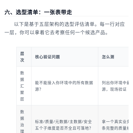
六、选型清单：一张表带走
以下是基于五层架构的选型评估清单。每一行对应
一层，你可以拿着它去考察任何一个候选产品。
层
核心验证问题
怎么测
次
数
据
能不能接入你环境中的所有数据
列出你环境中最复
汇
源？
源，现场验证
聚
层
数
据
标准/质量/元数据/主数据/安全
拿一个真实业务
治
五个子维度是否齐全且可落地？
条完整的质量规
理