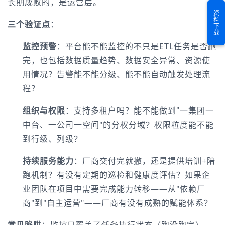
长期成败的，是运营层。
资料下载
三个验证点
：
监控预警
：平台能不能监控的不只是ETL任务是否跑
完，也包括数据质量趋势、数据安全异常、资源使
用情况？告警能不能分级、能不能自动触发处理流
程？
组织与权限
：支持多租户吗？能不能做到"一集团一
中台、一公司一空间"的分权分域？权限粒度能不能
到行级、列级？
持续服务能力
：厂商交付完就撤，还是提供培训+陪
跑机制？有没有定期的巡检和健康度评估？如果企
业团队在项目中需要完成能力转移——从"依赖厂
商"到"自主运营"——厂商有没有成熟的赋能体系？
常见陷阱
：监控只覆盖了任务执行状态（跑没跑完），