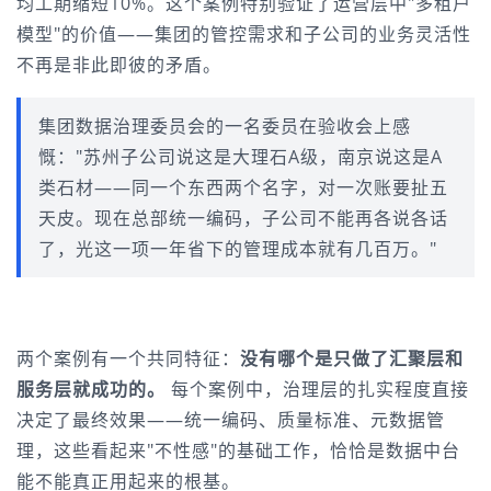
均工期缩短10%。这个案例特别验证了运营层中"多租户
模型"的价值——集团的管控需求和子公司的业务灵活性
不再是非此即彼的矛盾。
集团数据治理委员会的一名委员在验收会上感
慨："苏州子公司说这是大理石A级，南京说这是A
类石材——同一个东西两个名字，对一次账要扯五
天皮。现在总部统一编码，子公司不能再各说各话
了，光这一项一年省下的管理成本就有几百万。"
两个案例有一个共同特征：
没有哪个是只做了汇聚层和
服务层就成功的。
 每个案例中，治理层的扎实程度直接
决定了最终效果——统一编码、质量标准、元数据管
理，这些看起来"不性感"的基础工作，恰恰是数据中台
能不能真正用起来的根基。