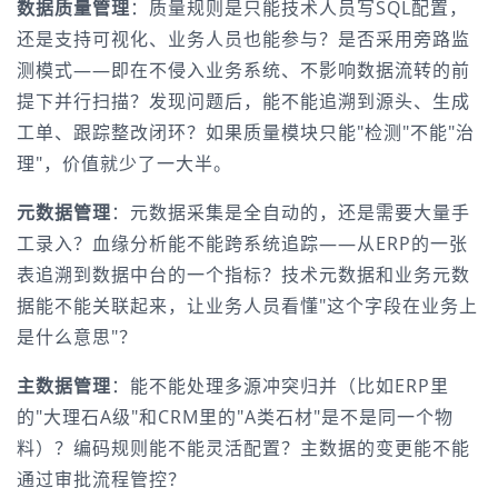
数据质量管理
：质量规则是只能技术人员写SQL配置，
还是支持可视化、业务人员也能参与？是否采用旁路监
测模式——即在不侵入业务系统、不影响数据流转的前
提下并行扫描？发现问题后，能不能追溯到源头、生成
工单、跟踪整改闭环？如果质量模块只能"检测"不能"治
理"，价值就少了一大半。
元数据管理
：元数据采集是全自动的，还是需要大量手
工录入？血缘分析能不能跨系统追踪——从ERP的一张
表追溯到数据中台的一个指标？技术元数据和业务元数
据能不能关联起来，让业务人员看懂"这个字段在业务上
是什么意思"？
主数据管理
：能不能处理多源冲突归并（比如ERP里
的"大理石A级"和CRM里的"A类石材"是不是同一个物
料）？编码规则能不能灵活配置？主数据的变更能不能
通过审批流程管控？