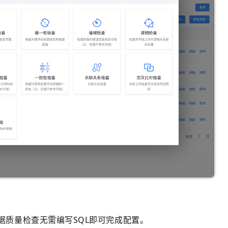
据质量检查无需编写SQL即可完成配置。