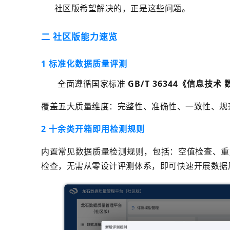
社区版希望解决的，正是这些问题。
二 社区版能力速览
1 标准化数据质量评测
全面遵循国家标准
GB/T 36344《信息技
覆盖五大质量维度：完整性、准确性、一致性、规
2 十余类开箱即用检测规则
内置常见数据质量检测规则，包括：空值检查、重
检查，无需从零设计评测体系，即可快速开展数据