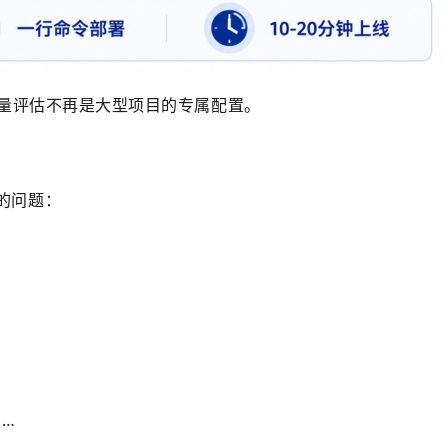
量评估不再是大型项目的专属配置。
的问题：
…