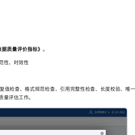
术 数据质量评价指标》
。
范性、时效性
复值检查、格式规范检查、引用完整性检查、长度校验、唯
质量评估工作。