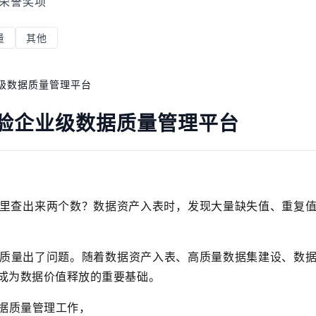
荣誉奖项
量
其他
级数据质量管理平台
验企业级数据质量管理平台
统里查出来两个数？数据资产入表时，发现大量缺失值、重复
质量出了问题。随着数据资产入表、高质量数据集建设、数
渐成为数据价值释放的重要基础。
据质量管理工作，