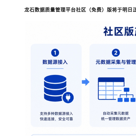
龙石数据质量管理平台社区（免费）版将于明日