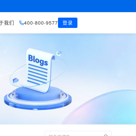
于我们
400-800-9577
登录