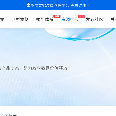
免费数据质量管理平台·查看详情
案
典型案例
赋能体系
资源中心
龙石社区
关
与产品动态，助力政企数据价值释放。