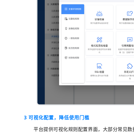
3 可视化配置，降低使用门槛
平台提供可视化规则配置界面，大部分常见数