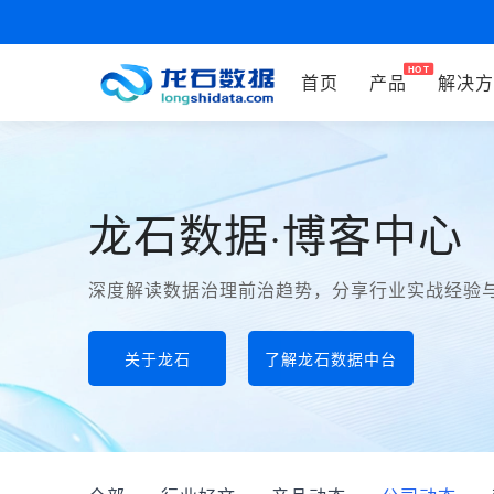
首页
产品
解决方
龙石数据·博客中心
深度解读数据治理前治趋势，分享行业实战经验
关于龙石
了解龙石数据中台